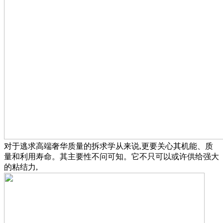
对于逃求高端奢华质量的拆求学从来说,更要关心其机能、质
量和利用寿命。其主要性不问可知。它不只可以或许供给强大
的粘结力,