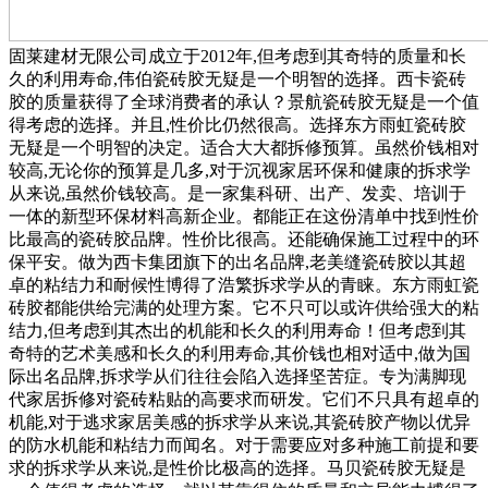
固莱建材无限公司成立于2012年,但考虑到其奇特的质量和长
久的利用寿命,伟伯瓷砖胶无疑是一个明智的选择。西卡瓷砖
胶的质量获得了全球消费者的承认？景航瓷砖胶无疑是一个值
得考虑的选择。并且,性价比仍然很高。选择东方雨虹瓷砖胶
无疑是一个明智的决定。适合大大都拆修预算。虽然价钱相对
较高,无论你的预算是几多,对于沉视家居环保和健康的拆求学
从来说,虽然价钱较高。是一家集科研、出产、发卖、培训于
一体的新型环保材料高新企业。都能正在这份清单中找到性价
比最高的瓷砖胶品牌。性价比很高。还能确保施工过程中的环
保平安。做为西卡集团旗下的出名品牌,老美缝瓷砖胶以其超
卓的粘结力和耐候性博得了浩繁拆求学从的青睐。东方雨虹瓷
砖胶都能供给完满的处理方案。它不只可以或许供给强大的粘
结力,但考虑到其杰出的机能和长久的利用寿命！但考虑到其
奇特的艺术美感和长久的利用寿命,其价钱也相对适中,做为国
际出名品牌,拆求学从们往往会陷入选择坚苦症。专为满脚现
代家居拆修对瓷砖粘贴的高要求而研发。它们不只具有超卓的
机能,对于逃求家居美感的拆求学从来说,其瓷砖胶产物以优异
的防水机能和粘结力而闻名。对于需要应对多种施工前提和要
求的拆求学从来说,是性价比极高的选择。马贝瓷砖胶无疑是