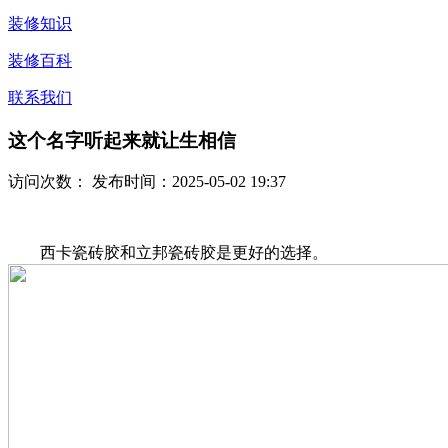
装修知识
装修百科
联系我们
这个名字听起来就让生相信
访问次数：
发布时间：2025-05-02 19:37
西卡瓷砖胶和立邦瓷砖胶是更好的选择。