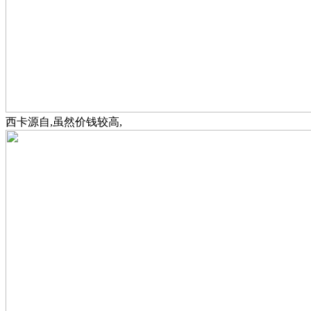
西卡源自,虽然价钱较高,