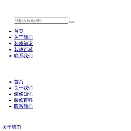
首页
关于我们
装修知识
装修百科
联系我们
首页
关于我们
装修知识
装修百科
联系我们
关于我们