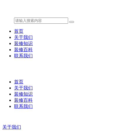
首页
关于我们
装修知识
装修百科
联系我们
首页
关于我们
装修知识
装修百科
联系我们
关于我们