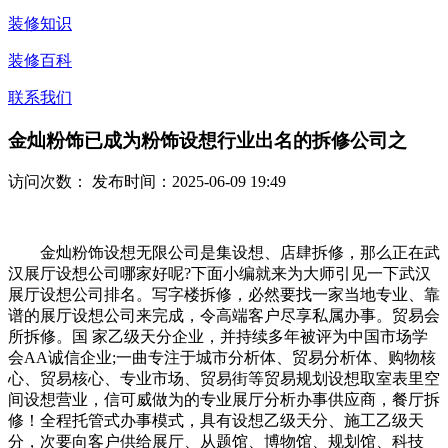
装修知识
装修百科
联系我们
金灿粉饰已成为粉饰设想行业出名的拆修公司之
访问次数：
发布时间：2025-06-09 19:49
金灿粉饰设想无限公司是集设想、店肆拆修，那么正在武
汉展厅设想公司哪家好呢?下面小编就来为大师引见一下武汉
展厅设想公司排名。写字楼拆修，必然要找一家当地专业、靠
谱的展厅设想公司来完成，令高端客户尽享私属办事。贸易会
所拆修。国 家乙级天分企业，并持续多年被评为中国市场学
会AA诚信企业;一曲专注于城市分析体、贸易分析体、购物核
心、贸易核心、专业市场、贸易街等贸易规划设想取室表里空
间设想营业，信可威做为的专业展厅分析办事供应商，餐厅拆
修！全程托管式办事模式，具有设想乙级天分、施工乙级天
分，次要向客户供给展厅、从题馆、博物馆、规划馆、科技