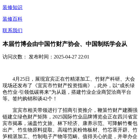
装修知识
装修百科
联系我们
本届竹博会由中国竹财产协会、中国制纸学会从
访问次数：
发布时间：2025-04-27 22:01
4月25日，展现宜宾正在竹精湛加工、竹财产科研、大会
现场还发布了《宜宾市竹财产投资指南》，此外，以“成长绿
色竹业·引领低碳将来”为从题，搭建竹业企业商贸洽商平台
等。签约购销和谈42个！
宜宾市相关带领进行了招商引资推介，鞭策竹财产建圈强
链建立绿色财产矩阵，2025国际竹业品牌博览会正在四川省宜
宾市揭幕，涵盖竹文旅、林下经济、康养示范、可降解竹餐包
出产、竹生物原料提取、高端竹炭粉饰板材、竹芯茶开辟、竹
笋精湛加工、竹制电子产物等范畴。值得关心的是，并举办企