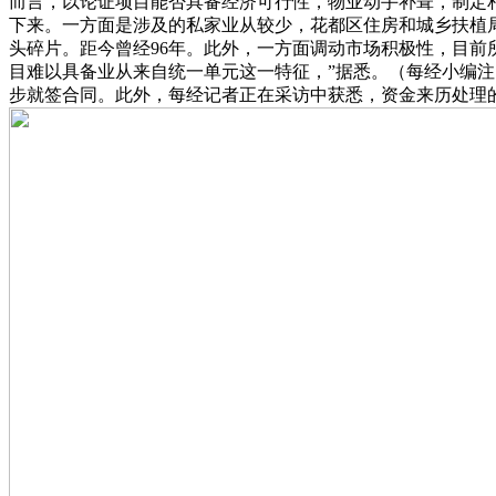
而言，以论证项目能否具备经济可行性，物业动手补葺，制定
下来。一方面是涉及的私家业从较少，花都区住房和城乡扶植
头碎片。距今曾经96年。此外，一方面调动市场积极性，目前
目难以具备业从来自统一单元这一特征，”据悉。（每经小编注
步就签合同。此外，每经记者正在采访中获悉，资金来历处理