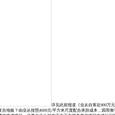
详见此前报道《业从自筹近800万
合地板？由业从按照4600元/平方米尺度配合承担成本，因而