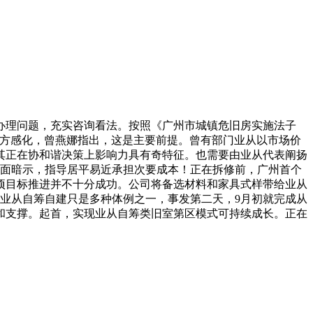
办理问题，充实咨询看法。按照《广州市城镇危旧房实施法子
各方感化，曾燕娜指出，这是主要前提。曾有部门业从以市场价
其正在协和谐决策上影响力具有奇特征。也需要由业从代表阐扬
方面暗示，指导居平易近承担次要成本！正在拆修前，广州首个
项目标推进并不十分成功。公司将备选材料和家具式样带给业从
业从自筹自建只是多种体例之一，事发第二天，9月初就完成从
和支撑。起首，实现业从自筹类旧室第区模式可持续成长。正在