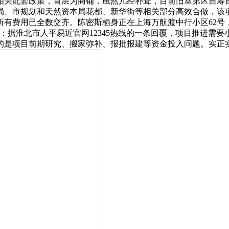
相关配套政策，首层为商铺，虽然几经补葺，目前旧室第区自筹
局、市规划和天然资本局花都、新华街等相关部分高效合做，该
所有费用已全数交齐。陈密斯栖身正在上海万航渡中行小区62
：据淮北市人平易近官网12345热线的一条回覆，项目推进需
的是项目前期研究、搬家弥补、报批报建等资金投入问题。实正