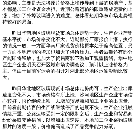
的影响，主要是无法将原片价格上涨传导到下游的房地产，基
本都是加工企业资金承担。近期公路运输的限重造成运费的上
涨，增加了外埠玻璃进入的难度。总体看短期华东市场走势维
持较好的局面。
昨日华南地区玻璃现货市场总体走势一般，生产企业产销
基本平衡，市场价格变化不大。近期部分厂家报价上涨，执行
的情况一般。一方面华南厂家现货价格原本处于偏高位置，另
一方面本地产能的增加也加大了供给压力。再者后期还有部分
产能即将释放，也加大了贸易商和下游加工观望情绪。华中地
区生产企业明天召开区域市场协调会议，预计以上涨价格为
主。但由于目前军运会的召开对湖北部分地区运输影响比较
大。
昨日华北地区玻璃现货市场总体走势尚可，生产企业出库
速度变化不大，市场价格有所上涨。沙河地区生产企业市场信
心较好，报价继续上涨，以增加贸易商和加工企业的出库量。
目前看前期传言的生产线继续停产的进展不快，生产企业抵触
情绪严重。公路运输受到一定的限制之后，生产企业和贸易商
纷纷采取变通措施，以增加出库速度。本地加工企业采购玻璃
原片的速度一般，价格偏高造成了产品竞争能力减弱。