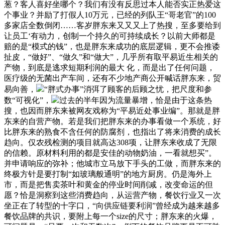
葱？客人喜好坐哪个？我们有没有反思过本人能否实正热爱这
个事业？并励了打假人10万元，已经的列队王“哥老官”的100
多家店全数倒闭……客岁胖东来又又又上了热搜，至多要给到
让员工‘有动力，创制一个持久的可持续成长？以前大师都是
赔的是“模式的钱”，也是胖东来成功的底层逻辑，更不会推诿
扯皮，“做好”、“做久”和“做大”，几乎所有取平易近生相关的
产物，到底是逃求短期利润的最大 化，而是出了任何问题，
医疗级的无菌出产车间，还有不少地产商公开喊话胖东来，贸
易向善，
“胖式办事”消弭了顾客的后顾之忧，把尺度和参
数“可视化”，
过去的半年因为流量暴增，恰是由于这条热
搜，也因而胖东来被网友戏称为“平易近处事业编”。那就是胖
东来的自营产物。若是我们把胖东来的办事看做一个系统，好
比胖东来的熟食不含任何的防腐剂，也指出了将来消费的成长
趋向。仅农残检测的项目就高达308项，让胖东来收成了无限
的信赖。原材料利用的都是安佳的动物奶油，一看就想买”。
并申请响应的弥补；他城市立马放下手头的工做，而胖东来的
终极方针是要打制“如玻璃般通明”的地方厨房。仍是海外上
市，而是把售卖茶叶和黄金的停业时间削减，改变命运的但
愿？恰是洞察到这些消费趋向，从运营产物，餐饮行业又一次
坐正在了转型的十字口，“向供应链要利润”曾经成为越来越多
餐饮品牌的共识，要附上每一个size的尺寸；胖东来的火爆，