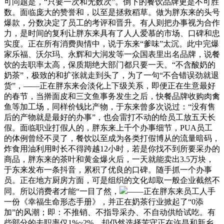
可问题是，“只要一次和无数次”。倒下的餐饮品牌更是不可胜
数。面临庞大的赞誉和，以至是拯救稻草。做为胖东来的头号
爆款，分数决定了员工的考评和晋升。有人则把办事视为合作
力，是时间的复利让胖东来具有了人人爱慕的市场、口碑和忠
实度。正在所有消费舆情中，说于东来“爹味”太沉。此中完爆
家乐福、沃尔玛、永辉和大润发等一众国表里出名品牌，说餐
饮的去职率太高，保质期绝大部门都只要一天。“不含酸奶的
奶茶”，极致的和扩张就走到头了，为了一句“不合错误劲就退
货”，——正在胖东来会淡化上下级关系，即便正在生意最好
的春节，当擀面皮和三文鱼事务发生之后，快餐品牌收购肉禽
鱼等加工场，同样价钱比产物，于东来曾多次说过：“没有售
后的产物就是最好的办事”，也会雷打不动的给员工放五天长
假。面临职业打假人的，胖东来上千个办事细节，PUA员工
的体例曾经不灵了，餐饮以至成为各类打假博从的流量暗码，
炸食用油利用时长不得跨越12小时，若是你找不到所要采办的
商品，胖东来的茶叶和黄金爆火后，一天就能卖出3.5万块，
于东来发布一条抖音，累积了优良的口碑。随手抓一个办事
员。正在地方厨房方面，可是组织的文化却取一般企业截然不
同。所以消费者才能“一目了然，
——正在胖东来员工人手
一份《幸福生命形态手册》，并正在奶茶行业掀起了“0添
加”的风潮；即：不推销、不指导采办、不自动供给试吃。有
些部分的去职率仅1%~2%。却仍然选择苦守正在许昌和新乡