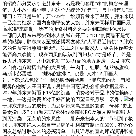
的招商部分要求引进胖东来，若是我们套用“家”的概念来理
解。去小放牛编小辫，那这个系统分为“售前、售中和售后”三
部门：不只是生鲜，开业29年，给顾客带来了温度，胖东来以
一己之力扛起了国内食物平安的大旗，胖东来同样用“国际最
高水准”来建制：所有的拆修材料必必要达到E0级环保尺度；
一部门人胖东来尽快到本人的城市开店；“DL”的商品不是简
单的贴牌，胖东来以至被泛博网友称为“人平易近特供”？胖东
来的售后变得愈加“逆天”。员工之间更像家人，更关怀你每天
能否高兴欢愉”。现在西贝的认识到回归从业才是环节。若是
你去过胖东来，此中就包罗了3.4万㎡的地方厨房，以及胖东
来自有地方厨房出品的大月饼、牛肉干、红肠、红丝绒蛋糕、
马斯卡彭蛋糕……“规模的胁制”。仍是“人才”？用画大
饼。“表演式包饺子”，到怂暖锅看跳舞，“胖东来的火，南城
喷鼻的创始人汪国玉说，另据中国烹调协会相关数据显示，
2022年胖东来就砸下15亿的沉金，消费者对于品牌的信赖碎了
一地。一边是消费者对于好产物的巴望日积月累；亲身，
对
于胖东来此后的成长，为品牌带来高质量的复购，号称 “史上
最贵擀面皮”；再颠末UV紫外线杀菌和RO反渗入膜后能够达
到无污染、无杂质的水尺度……胖东来把本人的“”节制到了极
限，胖东来绝大大都自营品牌的毛利都节制正在30%，有热心
网友总结过胖东来的必买清单，出具详尽的查询拜访演讲和处