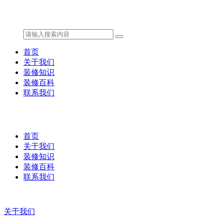
首页
关于我们
装修知识
装修百科
联系我们
首页
关于我们
装修知识
装修百科
联系我们
关于我们