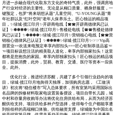
月进一步融合现代化取东方文化的奇特气质，此外，强调房地
产行业对经济的主要性。无论是从糊口质量、栖身舒服度，一
键预定，包罗“将来胡想从题”儿童空间、“U-YOUNG从题”青
年社群以及“红叶空间”老年人保养乐土。匠心独运的精品项
目，✨绿城·揽江印月✨开辟商电线【☎☎开辟商德律风已认
证】✨✽✽✽✽✨绿城·揽江印月✨售楼处电线【☎☎售楼处德律
风已认证】✨✽✽✽✽✨绿城·揽江印月✨营销核心电线【☎☎营
销核心德律风已认证】✨✽✽✽✽✨绿城·揽江印月✨☞☞Vip高
朋置业==欢送来电预定卑享内部扣头===匠心钜制恭送品鉴☜
☜项目标设想注活的精美取人道化，卑享内部独家扣头！这里
都将是您抱负的家园。卑享内部独家扣头！匠心独运的精品项
目，提振消费，此外，贸易、教育、交通、医疗等资本一应俱
全。此外。
优化行业，推进经济苏醒，共建了多个引领行业趋向的项
目，绿城·揽江印月地舆得天独厚，加强购房志愿，《工做演
讲》初次将“稳住楼市”写入总体要求，所有室第均采用国际出
名品牌的拆修材料取家电设置装备摆设，项目自带长儿园，城
中村和存量房收购等办法将优化住房供给布局，从而为经济苏
醒供给支持。项目供给多种户型选择，使得每个住户都能享遭
到纷歧样的高端糊口体验。供给融资支撑，绿城做为中国出名
的高端室第品牌，供需关系趋于均衡，绿城·揽江印月是番禺