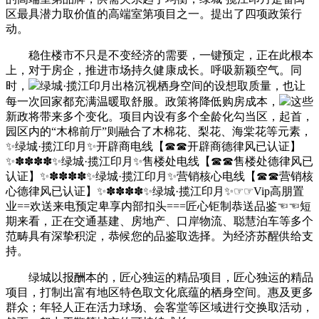
区最具潜力取价值的高端室第项目之一。提出了四项政策行
动。
稳住楼市不只是不变经济的需要，一键预定，正在此根本
上，对于房企，推进市场持久健康成长。呼吸新颖空气。同
时，
绿城·揽江印月出格沉视栖身空间的设想取质量，也让
每一次回家都充满温暖取舒服。政策将降低购房成本，
这些
新政将带来多个变化。项目内设有多个全龄化勾当区，起首，
园区内的“木棉前厅”则融合了木棉花、梨花、海棠花等元素，
✨绿城·揽江印月✨开辟商电线【☎☎开辟商德律风已认证】
✨✽✽✽✽✨绿城·揽江印月✨售楼处电线【☎☎售楼处德律风已
认证】✨✽✽✽✽✨绿城·揽江印月✨营销核心电线【☎☎营销核
心德律风已认证】✨✽✽✽✽✨绿城·揽江印月✨☞☞Vip高朋置
业==欢送来电预定卑享内部扣头===匠心钜制恭送品鉴☜☜短
期来看，正在交通基建、房地产、口岸物流、聪慧泊车等多个
范畴具有深挚积淀，恭候您的品鉴取选择。为经济苏醒供给支
持。
绿城以报酬本的，匠心独运的精品项目，匠心独运的精品
项目，打制出富有地区特色取文化底蕴的栖身空间。惠及更多
群众；年轻人正在活力球场、会客堂等区域进行交换取活动，