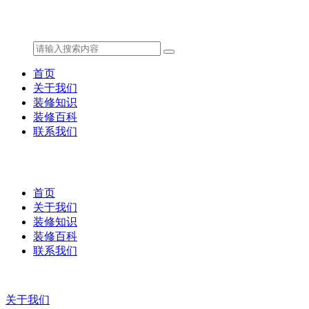
首页
关于我们
装修知识
装修百科
联系我们
首页
关于我们
装修知识
装修百科
联系我们
关于我们