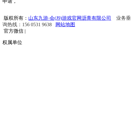
申请，
版权所有：
山东九游·会(J9)游戏官网沥青有限公司
业务垂
询热线：156 0531 9638
网站地图
官方微信
|
权属单位