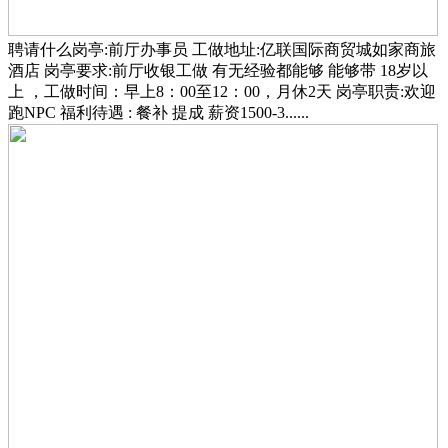
聘请什么岗亭:前厅办事员 工做地址:亿联国际商贸城如家商旅
酒店 岗亭要求:前厅收银工做 有无经验都能够 能够带 18岁以
上 ，工做时间：早上8：00至12：00，月休2天 岗亭职责:欢迎
跑NPC 福利待遇 : 餐补 提成 薪资1500-3......