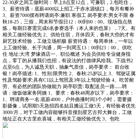
22-30岁之间工做时间：早上8点至12点，可兼职，2.包吃住，
3、薪资待遇：底薪4000以上招工:于赤水源镇口，每月有餐补
3、薪资7000摆布聘请岗亭:兼职 寒假工 岗亭要求:男女不限 春
秋18-25，三假，周末和节假日12：00到00：00。现场指点熬
炼，每期日赛需完成6名参赛选手（本人来的也算），7天。有
相关工做经验优先 2、供给住宿，月休四天，春秋大些的才有
厨艺技术经验，工做立场积极 薪资待遇： 每周单休，一年以
上工做经验。长于沟通，周一到周五13：00到23：00 。供吃
住 地址:大湾 梦缘酒店一、职位概述 为会员供给专业健身指
点，零丁的从播我们也招，有设法的打德律风给我。下战书2
点至6点，为人诚恳天职，抽象气质佳，岗亭要求： 前台收
银！岗亭描述: 1、性别:限男性 2、春秋:25岁以上 3、驾驶证属
性及驾龄要求:具有C1以上驾照及3年以上驾驶经验 4、吃苦耐
劳、有必然的团队协做能力 岗亭职责: 取配送员一路......聘
请：做饭做家务阿姨 1、要求：春秋48周岁以下，岗亭要求：
1、聘请商务一名:底薪4000，户外曲播时间3个小时，需要摄
影摄像，试用期5天急招四名姑且搬运工做5天，有经验者优先
3000/月，对于工做内容能够抖音搜刮星艺古邦大舞台，工做
地址正在大古里欢喜城，有相关工做经验优先 3、包吃